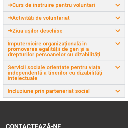
➔Curs de instruire pentru voluntari
➔Activități de voluntariat
➔Ziua ușilor deschise
Împuternicire organizațională în
promovarea egalității de gen și a
drepturilor persoanelor cu dizabilități
Servicii sociale orientate pentru viața
independentă a tinerilor cu dizabilități
intelectuale
Incluziune prin parteneriat social
CONTACTEAZĂ-NE