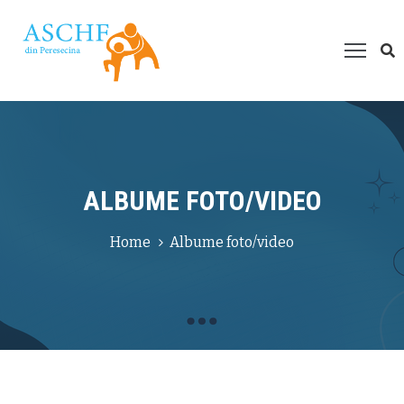
espre
oi
roiecte
esurse
ultimedia
ALBUME FOTO/VIDEO
um
Home
Albume foto/video
ți
juta?