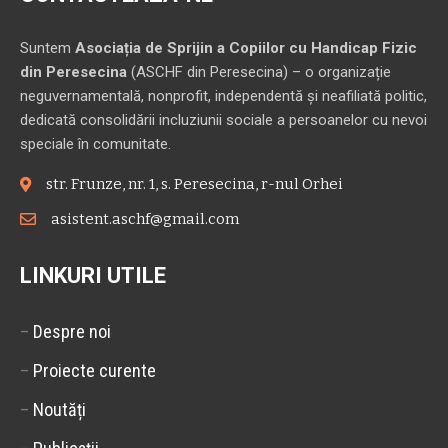
Suntem
Asociația de Sprijin a Copiilor cu Handicap Fizic
din Peresecina
(ASCHF din Peresecina) – o organizație
neguvernamentală, nonprofit, independentă și neafiliată politic,
dedicată consolidării incluziunii sociale a persoanelor cu nevoi
speciale în comunitate.
str. Frunze, nr. 1, s. Peresecina, r-nul Orhei
asistent.aschf@gmail.com
LINKURI UTILE
–
Despre noi
–
Proiecte curente
–
Noutăți