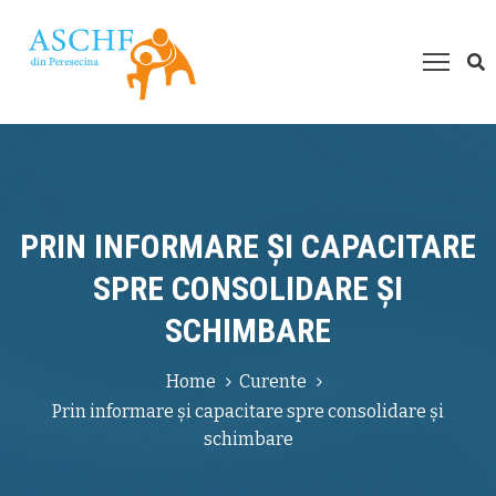
espre
oi
roiecte
esurse
ultimedia
PRIN INFORMARE ȘI CAPACITARE
um
SPRE CONSOLIDARE ȘI
ți
SCHIMBARE
juta?
Home
Curente
Prin informare și capacitare spre consolidare și
schimbare