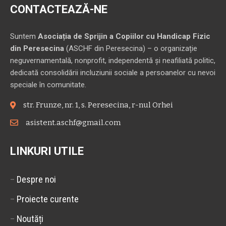
CONTACTEAZĂ-NE
Suntem
Asociația de Sprijin a Copiilor cu Handicap Fizic
din Peresecina
(ASCHF din Peresecina) – o organizație
neguvernamentală, nonprofit, independentă și neafiliată politic,
dedicată consolidării incluziunii sociale a persoanelor cu nevoi
speciale în comunitate.
str. Frunze, nr. 1, s. Peresecina, r-nul Orhei
asistent.aschf@gmail.com
LINKURI UTILE
–
Despre noi
–
Proiecte curente
–
Noutăți