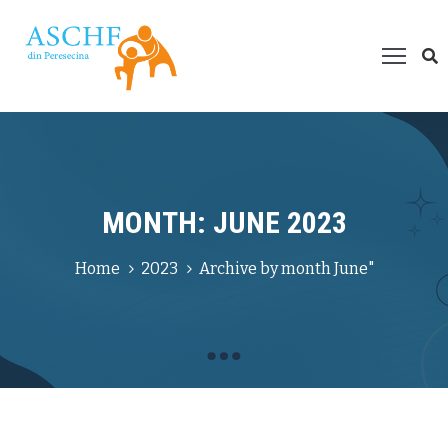
espre
oi
roiecte
esurse
ultimedia
MONTH: JUNE 2023
um
Home
2023
Archive by month June"
ți
juta?