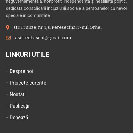
neguvernamentală, nonprofit, independentă și neafiliată politic,
dedicată consolidării incluziunii sociale a persoanelor cu nevoi
speciale în comunitate.
str. Frunze, nr. 1, s. Peresecina, r-nul Orhei
asistent.aschf@gmail.com
LINKURI UTILE
–
Despre noi
–
Proiecte curente
–
Noutăți
–
Publicații
–
Donează