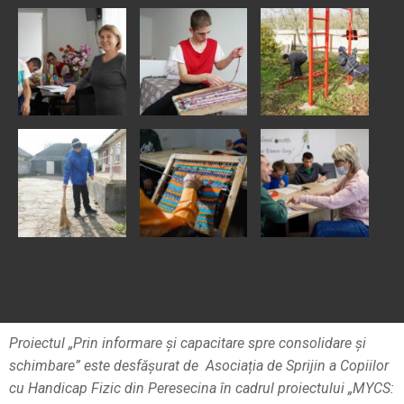
Proiectul „Prin informare și capacitare spre consolidare și
schimbare” este desfășurat de Asociația de Sprijin a Copiilor
cu Handicap Fizic din Peresecina în cadrul proiectului „MYCS: