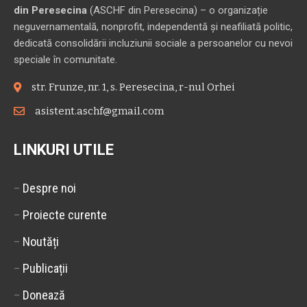
din Peresecina
(ASCHF din Peresecina) – o organizație
neguvernamentală, nonprofit, independentă și neafiliată politic,
dedicată consolidării incluziunii sociale a persoanelor cu nevoi
speciale în comunitate.
str. Frunze, nr. 1, s. Peresecina, r-nul Orhei
asistent.aschf@gmail.com
LINKURI UTILE
–
Despre noi
–
Proiecte curente
–
Noutăți
–
Publicații
–
Donează