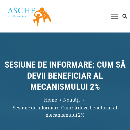
espre
oi
roiecte
esurse
ultimedia
SESIUNE DE INFORMARE: CUM SĂ
um
DEVII BENEFICIAR AL
ți
MECANISMULUI 2%
juta?
Home
Noutăți
Sesiune de informare: Cum să devii beneficiar al
mecanismului 2%