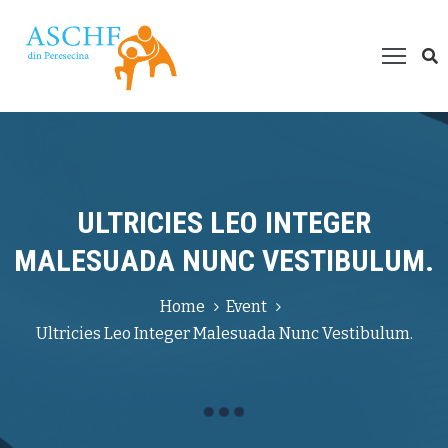
espre
oi
roiecte
esurse
ultimedia
ULTRICIES LEO INTEGER
um
MALESUADA NUNC VESTIBULUM.
ți
juta?
Home
Event
Ultricies Leo Integer Malesuada Nunc Vestibulum.