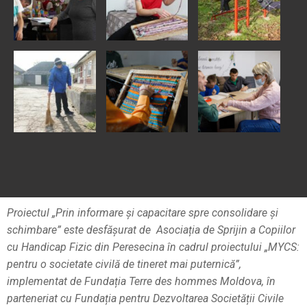
Proiectul „Prin informare și capacitare spre consolidare și
schimbare” este desfășurat de Asociația de Sprijin a Copiilor
cu Handicap Fizic din Peresecina în cadrul proiectului „MYCS:
pentru o societate civilă de tineret mai puternică”,
implementat de Fundația Terre des hommes Moldova, în
parteneriat cu Fundația pentru Dezvoltarea Societății Civile