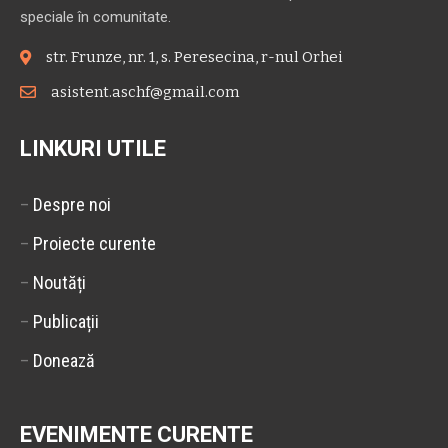
speciale în comunitate.
str. Frunze, nr. 1, s. Peresecina, r-nul Orhei
asistent.aschf@gmail.com
LINKURI UTILE
–
Despre noi
–
Proiecte curente
–
Noutăți
–
Publicații
–
Donează
EVENIMENTE CURENTE