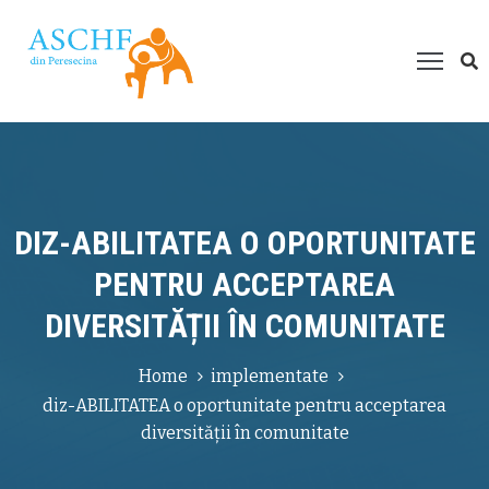
espre
oi
roiecte
esurse
ultimedia
DIZ-ABILITATEA O OPORTUNITATE
um
PENTRU ACCEPTAREA
ți
DIVERSITĂȚII ÎN COMUNITATE
juta?
Home
implementate
diz-ABILITATEA o oportunitate pentru acceptarea
diversității în comunitate