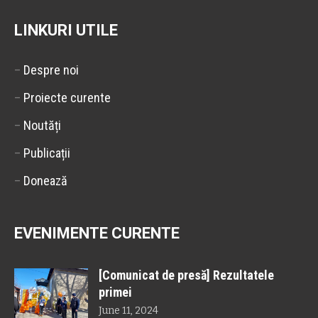
LINKURI UTILE
–
Despre noi
–
Proiecte curente
–
Noutăți
–
Publicații
–
Donează
EVENIMENTE CURENTE
[Comunicat de presă] Rezultatele
primei
June 11, 2024