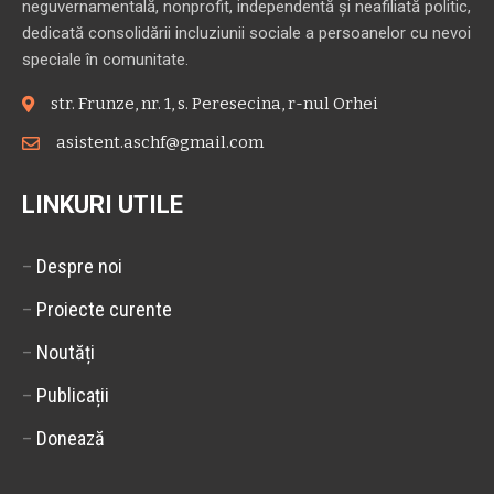
neguvernamentală, nonprofit, independentă și neafiliată politic,
dedicată consolidării incluziunii sociale a persoanelor cu nevoi
speciale în comunitate.
str. Frunze, nr. 1, s. Peresecina, r-nul Orhei
asistent.aschf@gmail.com
LINKURI UTILE
–
Despre noi
–
Proiecte curente
–
Noutăți
–
Publicații
–
Donează