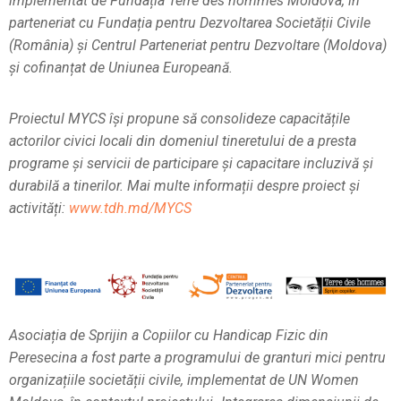
implementat de Fundația Terre des hommes Moldova, în
parteneriat cu Fundația pentru Dezvoltarea Societății Civile
(România) și Centrul Parteneriat pentru Dezvoltare (Moldova)
și cofinanțat de Uniunea Europeană.
Proiectul MYCS își propune să consolideze capacitățile
actorilor civici locali din domeniul tineretului de a presta
programe și servicii de participare și capacitare incluzivă și
durabilă a tinerilor.
Mai multe informații despre proiect și
activități:
www.tdh.md/MYCS
Asociația de Sprijin a Copiilor cu Handicap Fizic din
Peresecina a fost parte a programului de granturi mici pentru
organizațiile societății civile, implementat de UN Women