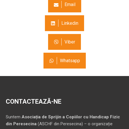
Email
Linkedin
Viber
Whatsapp
CONTACTEAZĂ-NE
Suntem
Asociația de Sprijin a Copiilor cu Handicap Fizic
din Peresecina
(ASCHF din Peresecina) – o organizație