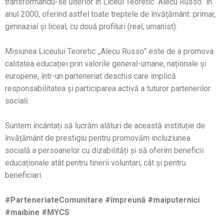
transformându-se ulterior în Liceul Teoretic “Alecu Russo” în
anul 2000, oferind astfel toate treptele de învățământ: primar,
gimnazial și liceal, cu două profiluri (real, umanist).
Misiunea Liceului Teoretic ,,Alecu Russo” este de a promova
calitatea educației prin valorile general-umane, naționale și
europene, într-un parteneriat deschis care implică
responsabilitatea și participarea activă a tuturor partenerilor
sociali.
Suntem încântați să lucrăm alături de această instituție de
învățământ de prestigiu pentru promovăm incluziunea
socială a persoanelor cu dizabilități și să oferim beneficii
educaționale atât pentru tinerii voluntari, cât și pentru
beneficiari.
#ParteneriateComunitare #împreună #maiputernici
#maibine #MYCS