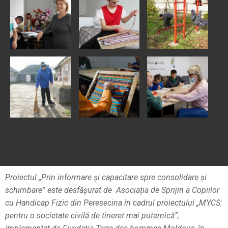
Proiectul „Prin informare și capacitare spre consolidare și
schimbare” este desfășurat de Asociația de Sprijin a Copiilor
cu Handicap Fizic din Peresecina în cadrul proiectului „MYCS:
pentru o societate civilă de tineret mai puternică”,