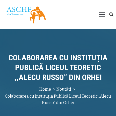
espre
oi
roiecte
esurse
ultimedia
COLABORAREA CU INSTITUȚIA
um
PUBLICĂ LICEUL TEORETIC
ți
,,ALECU RUSSO” DIN ORHEI
juta?
Home
Noutăți
Colaborarea cu Instituția Publică Liceul Teoretic ,,Alecu
Russo” din Orhei